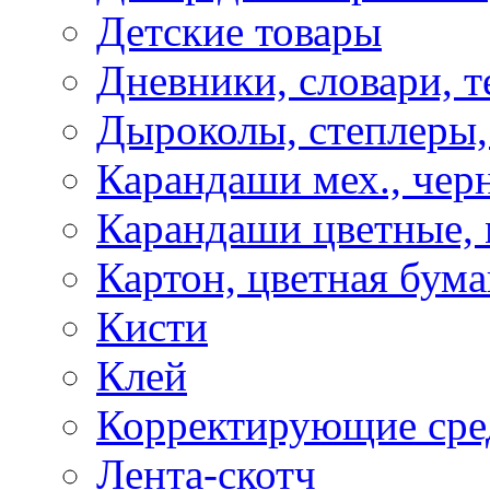
Детские товары
Дневники, словари, т
Дыроколы, степлеры,
Карандаши мех., чер
Карандаши цветные, м
Картон, цветная бума
Кисти
Клей
Корректирующие сре
Лента-скотч