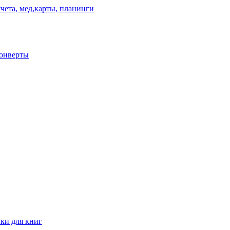
чета, мед,карты, планинги
конверты
ки для книг