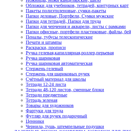
Ножницы, ножи канцелярские, шило
Обложки для учебников, тетрадей, контурных карт
Пакеты полиэтиленовые, сумки-пакеты
Папки деловые, Портфели, Сумки мужские
Папки для тетрадей, Папки для труда
Папки для черчения и акварели, листы с рамками
Папки офисные, портфели пластиковые, файлы, бе
Пеналы, тубусы телескопические
Печати и штампы
Раскраски, прописи
Ручка гелевая,капиллярная,роллер,перьевая
Ручка шариковая
Ручка шариковая автоматическая
Стержень гелевый
Стержень для шариковых ручек
Счётный материал для школы
Тетради 12-24 листа
Тетради 48-120 листов, сменные блоки
Тетради предметные
Тетрадь зеленая
Товары для художников
Фартуки для труда
Футляр для ручек подарочный
Ценники
Чернила, тушь, штемпельные подушки