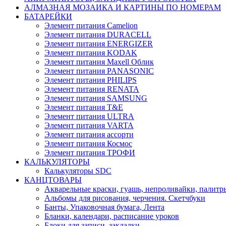
АЛМАЗНАЯ МОЗАИКА И КАРТИНЫ ПО НОМЕРАМ
БАТАРЕЙКИ
Элемент питания Camelion
Элемент питания DURACELL
Элемент питания ENERGIZER
Элемент питания KODAK
Элемент питания Maxell Облик
Элемент питания PANASONIC
Элемент питания PHILIPS
Элемент питания RENATA
Элемент питания SAMSUNG
Элемент питания T&E
Элемент питания ULTRA
Элемент питания VARTA
Элемент питания ассорти
Элемент питания Космос
Элемент питания ТРОФИ
КАЛЬКУЛЯТОРЫ
Калькуляторы SDC
КАНЦТОВАРЫ
Акварельные краски, гуашь, непроливайки, палитр
Альбомы для рисования, черчения. Скетчбуки
Банты, Упаковочная бумага, Лента
Бланки, календари, расписание уроков
Блоки для записи, закладки