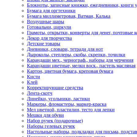
Блокноты, записные книжки, ежедневники, книги у
Бумага для оргтехники
Бумага миллиметровая, Ватман, Калька
Воздушные шары
Готовальни, циркули
Грамоты, открытки, конверты для денег, почтовые 
Декор для творчества
Детские товары
Дневники, словари, тетради для нот
Дыроколы, степлеры, скобы, скрепки, точилки
Карандаши мех., чернограф., наборы для черчения
Карандаши цветные, мелки воск., пастель масляная
Картон, цветная бумага, креповая бумага
Кисти
Клей
Корректирующие средства
Лента-скотч
Линейки, угольники, ластики
Маркеры, фломастеры, маркер-краска
Мел цветной, пластилин, тесто для лепки
Мешки для обуви
Набор ручек (подарочные)
Наборы гелевых ручек
Настольные наборы, подкладки для письма, подстав