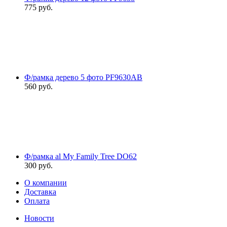
775
руб.
Ф/рамка дерево 5 фото PF9630АВ
560
руб.
Ф/рамка al My Family Tree DO62
300
руб.
О компании
Доставка
Оплата
Новости