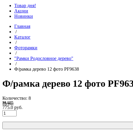
Товар дня!
Акции
Новинки
Главная
/
Каталог
/
Фоторамки
/
"Рамки Родословное дерево"
/
Ф/рамка дерево 12 фото PF9638
Ф/рамка дерево 12 фото PF96
Количество: 8
за шт.
Цена:
775.0
руб.