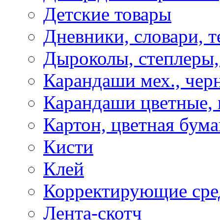
Детские товары
Дневники, словари, т
Дыроколы, степлеры,
Карандаши мех., чер
Карандаши цветные, м
Картон, цветная бума
Кисти
Клей
Корректирующие сре
Лента-скотч