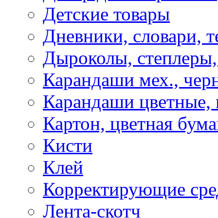
Детские товары
Дневники, словари, т
Дыроколы, степлеры,
Карандаши мех., чер
Карандаши цветные, м
Картон, цветная бума
Кисти
Клей
Корректирующие сре
Лента-скотч