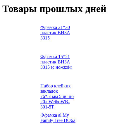
Товары прошлых дней
Ф/рамка 21*30
пластик ВИЗА
3315
Ф/рамка 15*21
пластик ВИЗА
3315 (с ножкой)
Набор клейких
закладок
76*51мм 5цв. по
20л WeiboWB-
301-5Т
Ф/рамка al My
Family Tree DO62