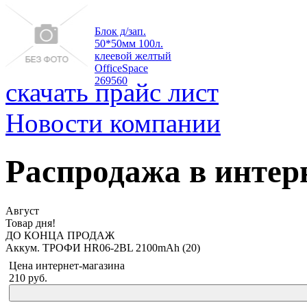
Блок д/зап.
50*50мм 100л.
клеевой желтый
OfficeSpace
269560
скачать прайс лист
Новости компании
Распродажа в интер
Август
Товар дня!
ДО КОНЦА ПРОДАЖ
Аккум. ТРОФИ HR06-2BL 2100mAh (20)
Цена интернет-магазина
210
руб.